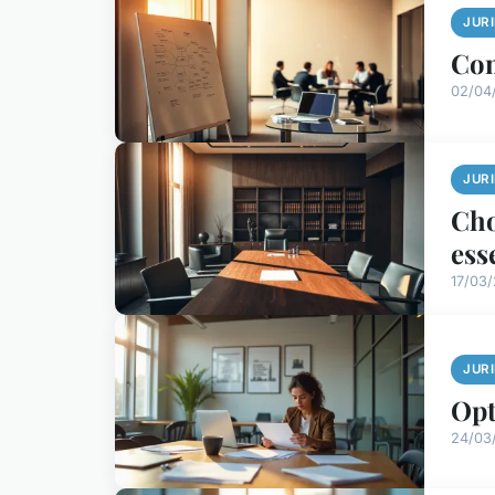
JUR
Com
02/04/
JUR
Cho
ess
17/03/
JUR
Opt
24/03