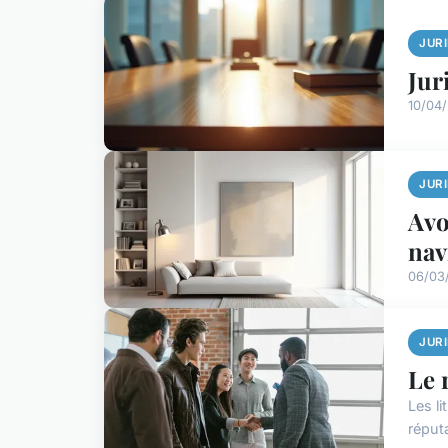
JUR
Jur
10/04
JUR
Avo
nav
06/03
JUR
Le 
Les li
réputa