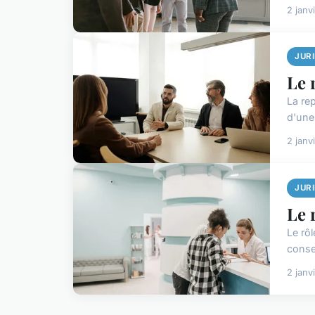
2 janv
JUR
Le 
La rep
d'une 
2 janv
JUR
Le 
Le rôl
conse
2 janv