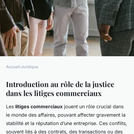
Accueil
›
Juridique
JURIDIQUE
Introduction au rôle de la justice
Le rôle de la Justice dans le
dans les litiges commerciaux
règlement des litiges
commerciaux
Les
litiges commerciaux
jouent un rôle crucial dans
le monde des affaires, pouvant affecter gravement la
Esteban
•
2 janvier 2025
•
7 min de lecture
stabilité et la réputation d’une entreprise. Ces conflits,
souvent liés à des contrats, des transactions ou des