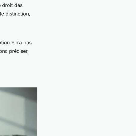
e droit des
e distinction,
tion » n’a pas
onc préciser,