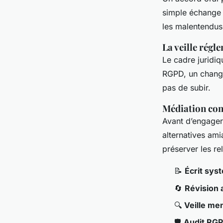
simple échange d
les malentendus
La veille régl
Le cadre juridiq
RGPD, un changem
pas de subir.
Médiation con
Avant d’engager
alternatives am
préserver les re
📝
Écrit sys
🔄
Révision 
🔍
Veille me
🛡️
Audit RG