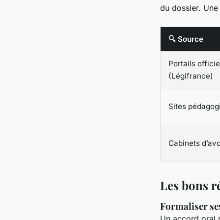
du dossier. Une 
🔍 Source
Portails officie
(Légifrance)
Sites pédagog
Cabinets d’av
Les bons r
Formaliser se
Un accord oral p