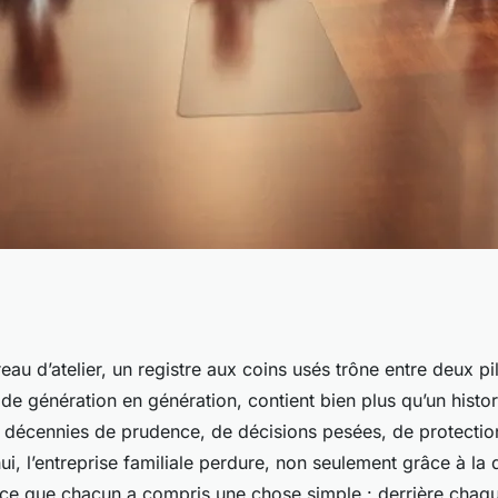
îtriser le monde
eau d’atelier, un registre aux coins usés trône entre deux pi
 de génération en génération, contient bien plus qu’un histori
ès
s décennies de prudence, de décisions pesées, de protectio
ui, l’entreprise familiale perdure, non seulement grâce à la 
arce que chacun a compris une chose simple : derrière chaqu