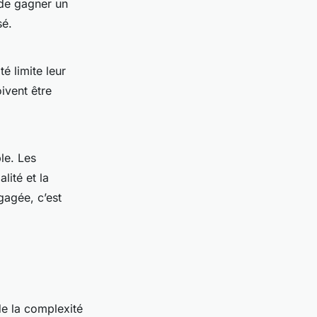
 de gagner un
sé.
té limite leur
ivent être
le. Les
alité et la
agée, c’est
e la complexité