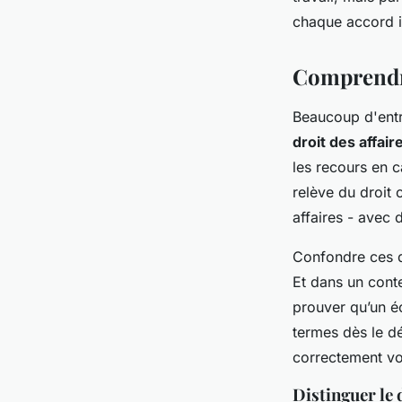
Léopoldine
•
21/04/2026 10:04
•
9 min de lecture
chaque accord i
Comprendre
Beaucoup d'entr
droit des affair
les recours en c
relève du droit 
affaires - avec 
Confondre ces de
Et dans un cont
prouver qu’un éc
termes dès le d
correctement v
Distinguer le d