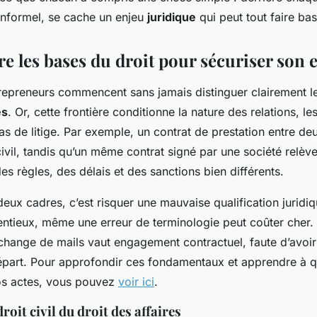
nformel, se cache un enjeu
juridique
qui peut tout faire bas
 les bases du droit pour sécuriser son 
epreneurs commencent sans jamais distinguer clairement l
es
. Or, cette frontière conditionne la nature des relations, le
as de litige. Par exemple, un contrat de prestation entre deu
civil, tandis qu’un même contrat signé par une société relèv
des règles, des délais et des sanctions bien différents.
ux cadres, c’est risquer une mauvaise qualification juridi
entieux, même une erreur de terminologie peut coûter cher.
hange de mails vaut engagement contractuel, faute d’avoir 
épart. Pour approfondir ces fondamentaux et apprendre à qu
os actes, vous pouvez
voir ici
.
roit civil du droit des affaires