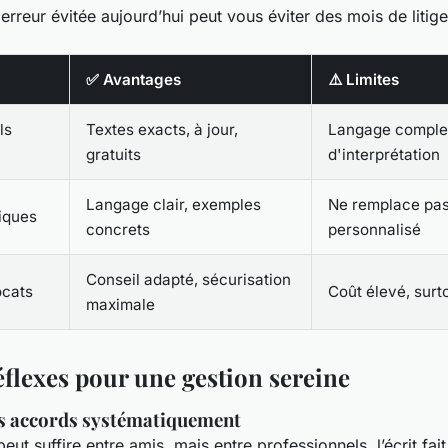
erreur évitée aujourd’hui peut vous éviter des mois de litig
✅ Avantages
⚠️ Limites
ls
Textes exacts, à jour,
Langage comple
gratuits
d'interprétation
Langage clair, exemples
Ne remplace pas
iques
concrets
personnalisé
Conseil adapté, sécurisation
ocats
Coût élevé, surt
maximale
éflexes pour une gestion sereine
s accords systématiquement
eut suffire entre amis, mais entre professionnels, l’écrit fai