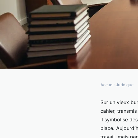
Accueil
›
Juridique
JURIDIQUE
Top astuces pour ma
Sur un vieux bur
cahier, transmis
juridique avec succ
il symbolise de
place. Aujourd’h
travail, mais p