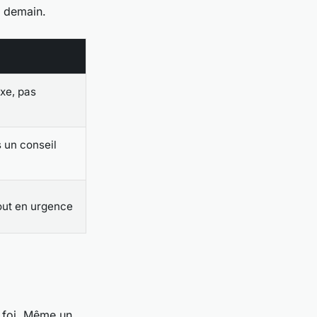
e demain.
xe, pas
 un conseil
out en urgence
t foi. Même un