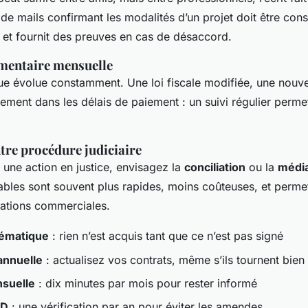
e mails confirmant les modalités d’un projet doit être cons
 et fournit des preuves en cas de désaccord.
ementaire mensuelle
ue évolue constamment. Une loi fiscale modifiée, une nouve
ent dans les délais de paiement : un suivi régulier permet 
tre procédure judiciaire
 une action en justice, envisagez la
conciliation
ou la
média
iables sont souvent plus rapides, moins coûteuses, et perme
lations commerciales.
tématique
: rien n’est acquis tant que ce n’est pas signé
annuelle
: actualisez vos contrats, même s’ils tournent bien
nsuelle
: dix minutes par mois pour rester informé
PD
: une vérification par an pour éviter les amendes