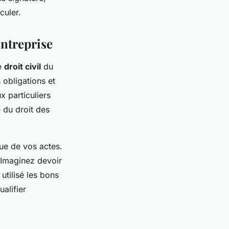
culer.
entreprise
e
droit civil
du
s obligations et
x particuliers
e du droit des
que de vos actes.
 Imaginez devoir
utilisé les bons
alifier