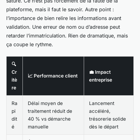
saturé. Ce n’est pas forcément de la faute de la
plateforme, mais il faut le savoir. Autre point :
l’importance de bien relire les informations avant
validation. Une erreur de nom ou d’adresse peut
retarder l’immatriculation. Rien de dramatique, mais
ça coupe le rythme.
🔍
Cr
💼 Impact
📈 Performance client
itè
entreprise
re
Ra
Délai moyen de
Lancement
pi
traitement réduit de
accéléré,
dit
40 % vs démarche
trésorerie solide
é
manuelle
dès le départ