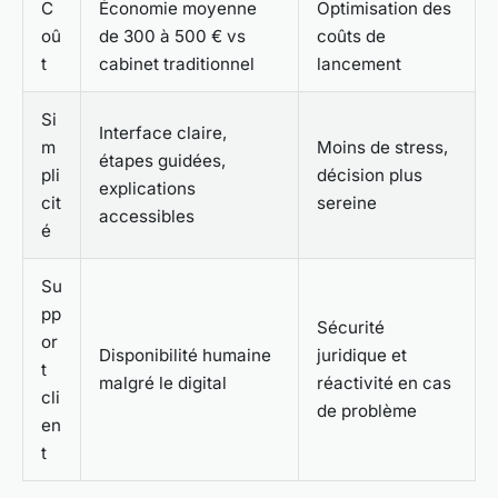
C
Économie moyenne
Optimisation des
oû
de 300 à 500 € vs
coûts de
t
cabinet traditionnel
lancement
Si
Interface claire,
m
Moins de stress,
étapes guidées,
pli
décision plus
explications
cit
sereine
accessibles
é
Su
pp
Sécurité
or
Disponibilité humaine
juridique et
t
malgré le digital
réactivité en cas
cli
de problème
en
t