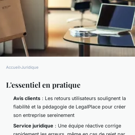
Accueil
›
Juridique
JURIDIQUE
L'essentiel en pratique
Comment les avis LegalPlace
augmentent le succès de votre
Avis clients
: Les retours utilisateurs soulignent la
entreprise
fiabilité et la pédagogie de LegalPlace pour créer
son entreprise sereinement
Léopoldine
•
02/04/2026 17:17
•
8 min de lecture
Service juridique
: Une équipe réactive corrige
rapidement les erreurs, même en cas de rejet par