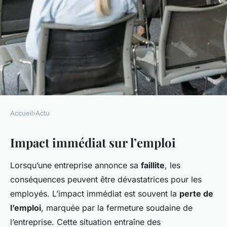
Accueil
›
Actu
ACTU
Impact immédiat sur l’emploi
Les conséquences d'une
faillite d'entreprise sur les
Lorsqu’une entreprise annonce sa
faillite
, les
employés
conséquences peuvent être dévastatrices pour les
employés. L’impact immédiat est souvent la
perte de
Esteban
•
2 janvier 2025
•
6 min de lecture
l’emploi
, marquée par la fermeture soudaine de
l’entreprise. Cette situation entraîne des