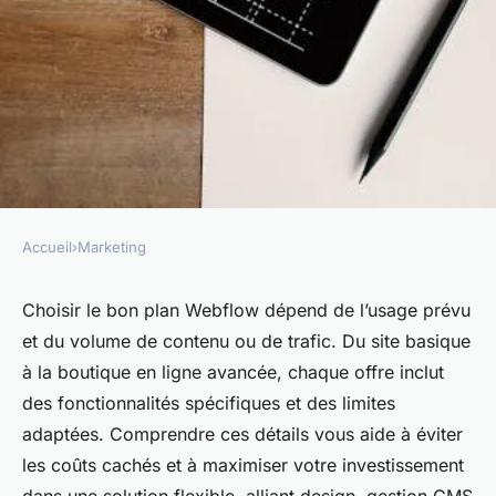
Accueil
›
Marketing
MARKETING
Les tarifs de webflow : quel
Choisir le bon plan Webflow dépend de l’usage prévu
et du volume de contenu ou de trafic. Du site basique
plan convient à vos besoins ?
à la boutique en ligne avancée, chaque offre inclut
des fonctionnalités spécifiques et des limites
Esteban
•
15 juin 2025
•
5 min de lecture
adaptées. Comprendre ces détails vous aide à éviter
les coûts cachés et à maximiser votre investissement