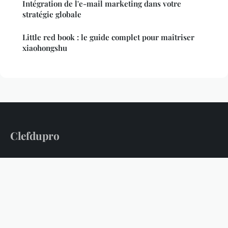
Intégration de l'e-mail marketing dans votre
stratégie globale
Little red book : le guide complet pour maîtriser
xiaohongshu
Clefdupro
Votre source d'information pro : actu, business et formation
Accueil
Mentions légales
Contact
© 2026 Clefdupro. Tous droits réservés.