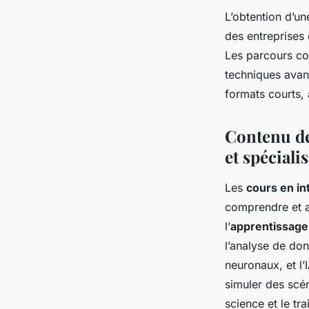
L’obtention d’un
des entreprises 
Les parcours cou
techniques avan
formats courts,
Contenu de
et spéciali
Les
cours en int
comprendre et ap
l’
apprentissage
l’analyse de don
neuronaux, et l’
simuler des scén
science et le tr