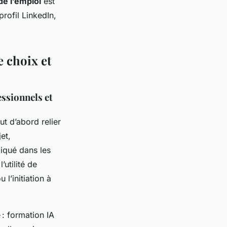
de l’emploi
est
profil LinkedIn,
e choix et
essionnels et
t d’abord relier
et,
iqué dans les
utilité de
l’initiation à
 : formation IA