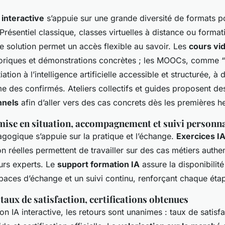
 interactive
s’appuie sur une grande diversité de formats p
. Présentiel classique, classes virtuelles à distance ou forma
e solution permet un accès flexible au savoir. Les
cours vi
éoriques et démonstrations concrètes ; les MOOCs, comme “O
itiation à l’intelligence artificielle accessible et structurée, à
 des confirmés. Ateliers collectifs et guides proposent d
nnels
afin d’aller vers des cas concrets dès les premières h
 mise en situation, accompagnement et suivi personna
gogique s’appuie sur la pratique et l’échange.
Exercices IA
on réelles permettent de travailler sur des cas métiers authe
urs experts. Le
support formation IA
assure la disponibilit
spaces d’échange et un suivi continu, renforçant chaque éta
aux de satisfaction, certifications obtenues
on IA interactive, les retours sont unanimes : taux de satisfa