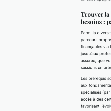
Esteban
•
3 mai 2025
•
6 min de lecture
Trouver la 
besoins : p
Parmi la diversi
parcours proposé
finançables via 
jusqu’aux profes
assurée, que vou
sessions en prés
Les prérequis son
aux fondamentau
spécialisés (par
accès à des cert
favorisant l’évo