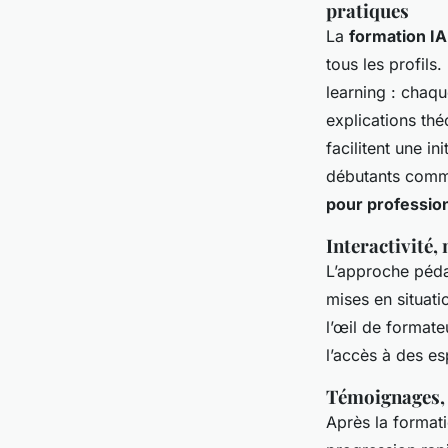
pratiques
La
formation IA
tous les profils
learning : chaqu
explications th
facilitent une in
débutants comme
pour professio
Interactivité,
L’approche péda
mises en situati
l’œil de formate
l’accès à des e
Témoignages, t
Après la formati