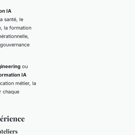
on IA
a santé, le
, la formation
nérationnelle,
la gouvernance
ineering
ou
ormation IA
cation métier, la
r chaque
périence
teliers