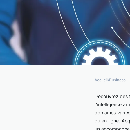
Accueil
›
Business
BUSINESS
Formation ia : explo
Découvrez des fo
l’intelligence a
programmes et form
domaines variés,
ou en ligne. Ac
un accompagneme