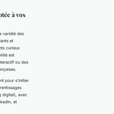
ptée à vos
a variété des
iants et
nts curieux
lité est
teractif ou des
ançaises.
t pour s’initier
rentissages
 digital), avec
kedIn, et