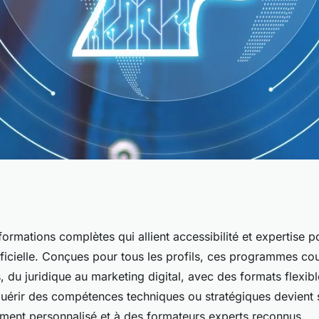
rez nos
rmations complètes qui allient accessibilité et expertise po
rtificielle. Conçues pour tous les profils, ces programmes co
ations essentiels
 du juridique au marketing digital, avec des formats flexibl
quérir des compétences techniques ou stratégiques devient 
nt personnalisé et à des formateurs experts reconnus.