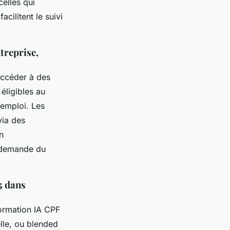
elles qui
cilitent le suivi
treprise,
accéder à des
éligibles au
’emploi. Les
via des
n
e demande du
5 dans
ormation IA CPF
lle, ou blended