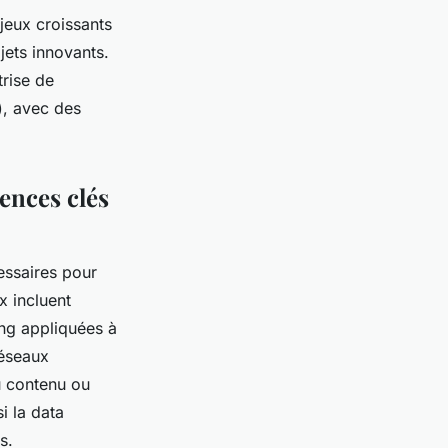
njeux croissants
jets innovants.
trise de
), avec des
ences clés
ssaires pour
x incluent
ng appliquées à
réseaux
u contenu ou
i la data
s.