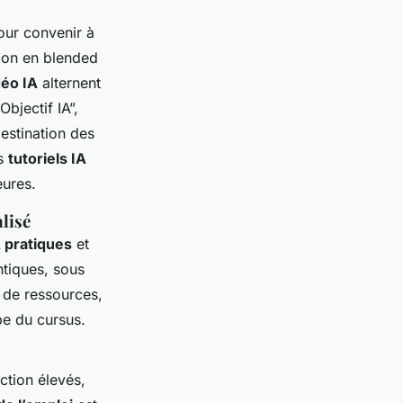
our convenir à
tion en blended
déo IA
alternent
bjectif IA”,
 destination des
es
tutoriels IA
eures.
lisé
 pratiques
et
ntiques, sous
é de ressources,
pe du cursus.
ction élevés,