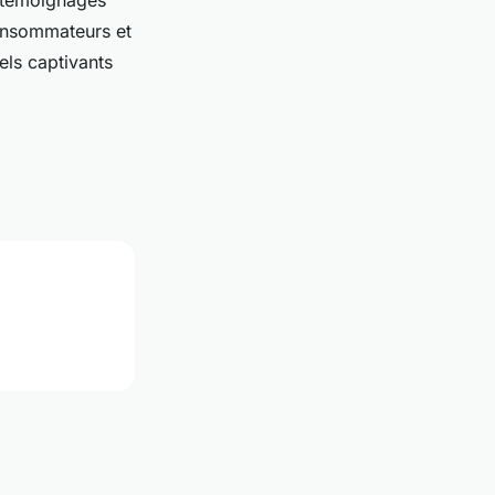
s témoignages
consommateurs et
els captivants