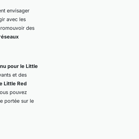
nt envisager
gir avec les
 promouvoir des
 réseaux
u pour le Little
vants et des
e Little Red
 vous pouvez
e portée sur le