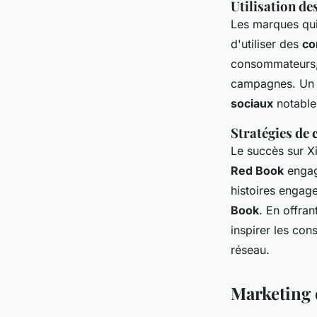
Utilisation de
Les marques qui
d'utiliser des
co
consommateurs,
campagnes. Un c
sociaux
notable,
Stratégies de 
Le succès sur X
Red Book
engage
histoires engage
Book
. En offra
inspirer les co
réseau.
Marketing e