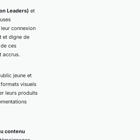
ion Leaders)
et
euses
 leur connexion
t et digne de
 de ces
t accrus.
ublic jeune et
s formats visuels
r leurs produits
lementations
 du contenu