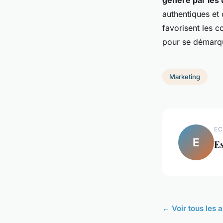
généré par les 
authentiques et
favorisent les c
pour se démarq
Marketing
EC
E
E
← Voir tous les 