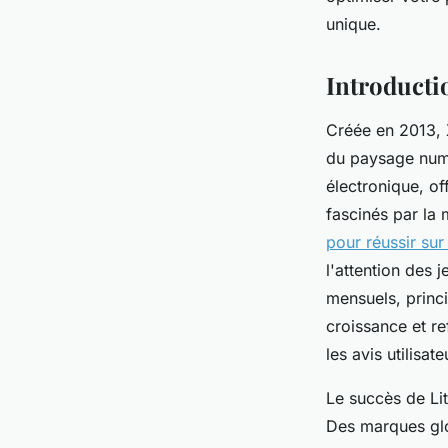
Esteban
•
26 juin 2025
•
3 min de lecture
unique.
Introducti
Créée en 2013, 
du paysage numé
électronique, of
fascinés par la 
pour réussir sur
l'attention des 
mensuels, princ
croissance et r
les avis utilisate
Le succès de Li
Des marques glo