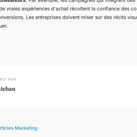
utilisateurs
. Par exemple, les campagnes qui intègrent de
 de vraies expériences d'achat récoltent la confiance des 
onversions. Les entreprises doivent miser sur des récits visu
uer.
RIT PAR
steban
articles Marketing