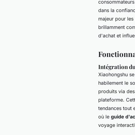
consommateurs a
dans la confianc
majeur pour les 
brillamment com
d'achat et influ
Fonctionna
Intégration d
Xiaohongshu se 
habilement le so
produits via des
plateforme. Cett
tendances tout e
où le
guide d'a
voyage interacti