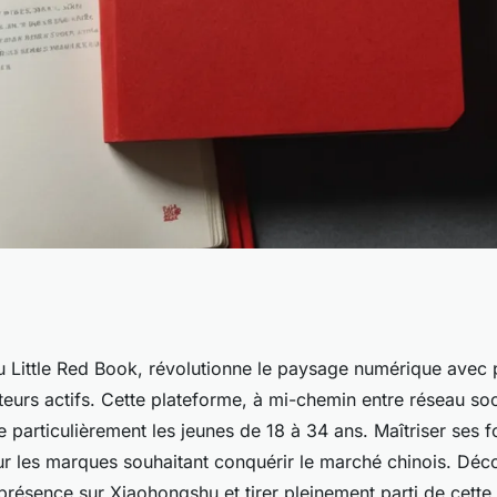
 guide complet pour
 Little Red Book, révolutionne le paysage numérique avec 
sateurs actifs. Cette plateforme, à mi-chemin entre réseau soc
shu
 particulièrement les jeunes de 18 à 34 ans. Maîtriser ses f
our les marques souhaitant conquérir le marché chinois. D
présence sur Xiaohongshu et tirer pleinement parti de cette