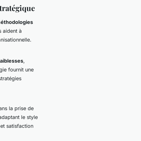
tratégique
éthodologies
s aident à
anisationnelle.
faiblesses
,
ie fournit une
tratégies
ns la prise de
adaptant le style
et satisfaction