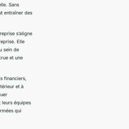
lle. Sans
ut entraîner des
reprise s’aligne
eprise. Elle
u sein de
crue et une
.
s financiers,
térieur et à
guer
t leurs équipes
ormées qui