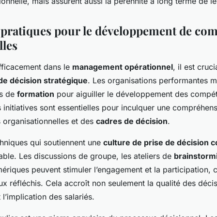
ionnelle, mais assurent aussi la pérennité à long terme de leu
 pratiques pour le développement de co
lles
fficacement dans le
management opérationnel
, il est cruc
de décision stratégique
. Les organisations performantes 
s de
formation
pour aiguiller le développement des compé
 initiatives sont essentielles pour inculquer une compréhe
organisationnelles et des
cadres de décision
.
hniques qui soutiennent une
culture de prise de décision c
able. Les discussions de groupe, les ateliers de
brainstorm
riques peuvent stimuler l’engagement et la participation, c
x réfléchis. Cela accroît non seulement la qualité des décis
t l’implication des salariés.