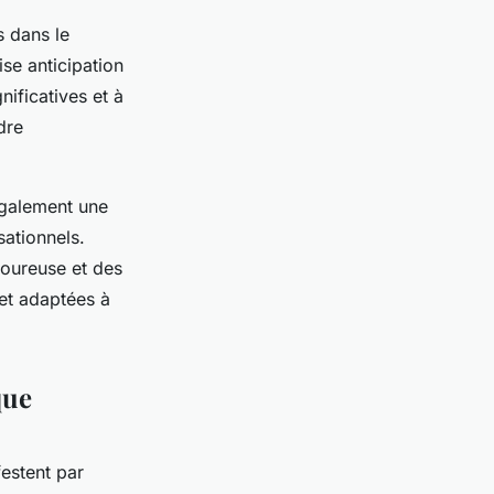
s dans le
se anticipation
ificatives et à
dre
également une
sationnels.
oureuse et des
 et adaptées à
que
estent par