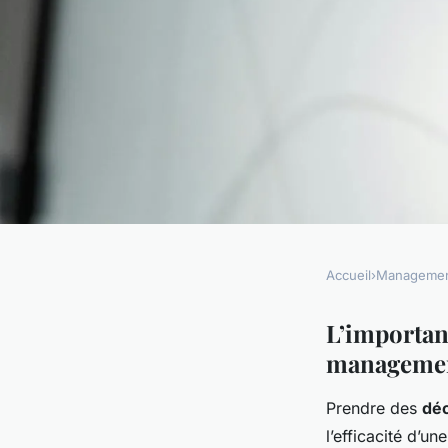
Accueil
›
Manageme
MANAGEMENT
Management opérati
L’importanc
managemen
importance de la pri
Prendre des
déc
l’efficacité d’u