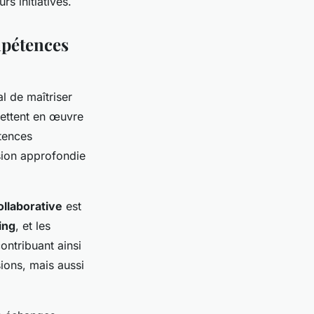
rs initiatives.
mpétences
ial de maîtriser
mettent en œuvre
tences
nsion approfondie
ollaborative
est
ing
, et les
ontribuant ainsi
ions, mais aussi