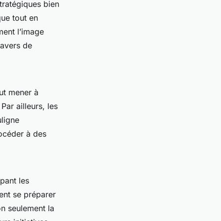
stratégiques bien
ue tout en
ment l’image
ravers de
ut mener à
Par ailleurs, les
ligne
rocéder à des
ipant les
vent se préparer
on seulement la