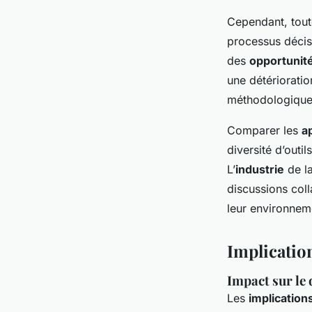
Cependant, tout
processus décis
des
opportunit
une détériorati
méthodologique 
Comparer les
a
diversité d’outil
L’
industrie
de la
discussions coll
leur environne
Implication
Impact sur le
Les
implication