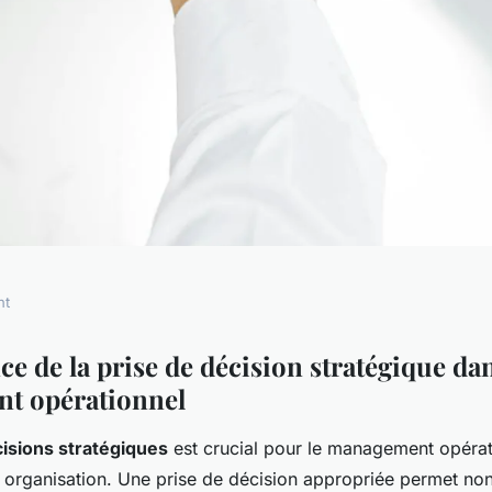
nt
onnel :
e de la prise de décision stratégique dan
t opérationnel
se de décision
isions stratégiques
est crucial pour le management opérat
ne organisation. Une prise de décision appropriée permet n