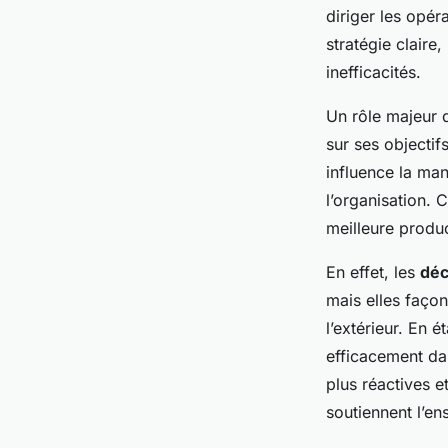
stratégique
diriger les opér
stratégie claire
Esteban
•
2 janvier 2025
•
5 min de lecture
inefficacités.
Un rôle majeur 
sur ses objectif
influence la man
l’organisation. 
meilleure produc
En effet, les
déc
mais elles façon
l’extérieur. En 
efficacement dan
plus réactives e
soutiennent l’en