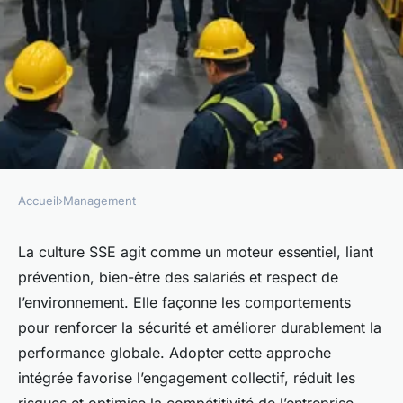
Accueil
›
Management
MANAGEMENT
Culture sse : un levier
La culture SSE agit comme un moteur essentiel, liant
prévention, bien-être des salariés et respect de
stratégique pour la sécurité et
l’environnement. Elle façonne les comportements
la performance
pour renforcer la sécurité et améliorer durablement la
performance globale. Adopter cette approche
Esteban
•
12 septembre 2025
•
3 min de lecture
intégrée favorise l’engagement collectif, réduit les