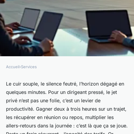
Accueil
›
Services
SERVICES
Où faire un devis pour un jet
Le cuir souple, le silence feutré, l’horizon dégagé en
quelques minutes. Pour un dirigeant pressé, le jet
privé sans se ruiner
privé n’est pas une folie, c’est un levier de
productivité. Gagner deux à trois heures sur un trajet,
Nicet
•
11/04/2026 10:56
•
9 min de lecture
les récupérer en réunion ou repos, multiplier les
allers-retours dans la journée : c’est là que ça se joue.