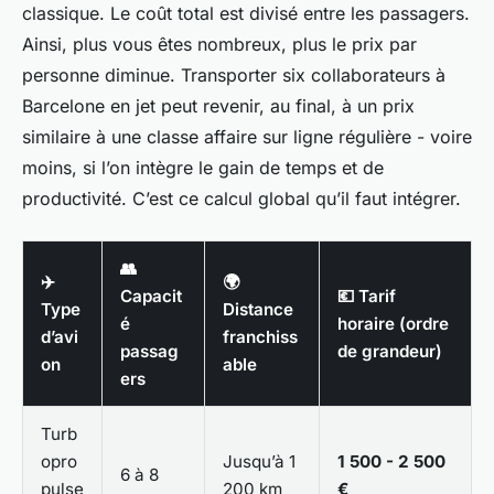
classique. Le coût total est divisé entre les passagers.
Ainsi, plus vous êtes nombreux, plus le prix par
personne diminue. Transporter six collaborateurs à
Barcelone en jet peut revenir, au final, à un prix
similaire à une classe affaire sur ligne régulière - voire
moins, si l’on intègre le gain de temps et de
productivité. C’est ce calcul global qu’il faut intégrer.
👥
✈️
🌍
Capacit
💶 Tarif
Type
Distance
é
horaire (ordre
d’avi
franchiss
passag
de grandeur)
on
able
ers
Turb
opro
Jusqu’à 1
1 500 - 2 500
6 à 8
pulse
200 km
€