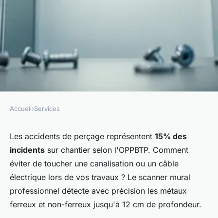
Accueil
›
Services
SERVICES
Détecteur de métaux mural : le
Les accidents de perçage représentent
15% des
incidents
sur chantier selon l'OPPBTP. Comment
choix des pros expliqué
éviter de toucher une canalisation ou un câble
électrique lors de vos travaux ? Le scanner mural
Esteban
•
3 décembre 2025
•
7 min de lecture
professionnel détecte avec précision les métaux
ferreux et non-ferreux jusqu'à 12 cm de profondeur.