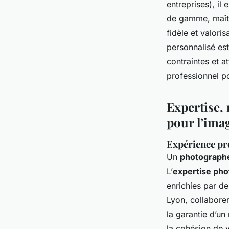
entreprises), il
de gamme, maîtr
fidèle et valoris
personnalisé est 
contraintes et 
professionnel po
Expertise, 
pour l’imag
Expérience pr
Un
photographe
L’
expertise pho
enrichies par d
Lyon, collabor
la garantie d’un 
la cohésion de 