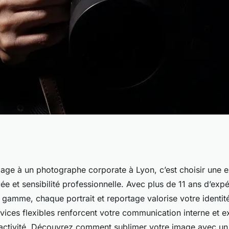
te à lyon : votre
age à un photographe corporate à Lyon, c’est choisir une ex
e et sensibilité professionnelle. Avec plus de 11 ans d’expé
ise
 gamme, chaque portrait et reportage valorise votre identit
vices flexibles renforcent votre communication interne et e
 activité. Découvrez comment sublimer votre image avec un