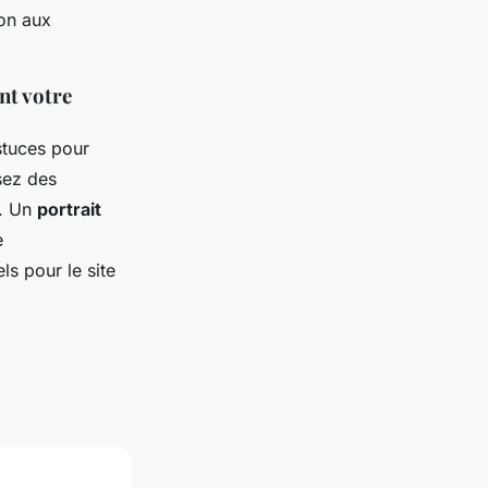
ion aux
nt votre
stuces pour
ssez des
é. Un
portrait
e
ls pour le site