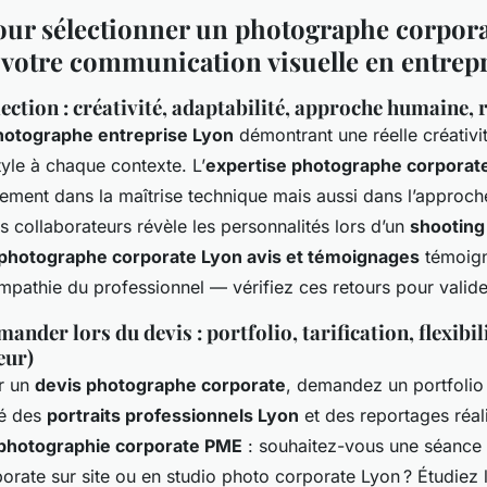
our sélectionner un photographe corpora
votre communication visuelle en entrep
lection : créativité, adaptabilité, approche humaine, 
hotographe entreprise Lyon
démontrant une réelle créativit
yle à chaque contexte. L’
expertise photographe corporat
lement dans la maîtrise technique mais aussi dans l’approch
les collaborateurs révèle les personnalités lors d’un
shooting
photographe corporate Lyon avis et témoignages
témoign
l’empathie du professionnel — vérifiez ces retours pour valide
ander lors du devis : portfolio, tarification, flexibil
eur)
r un
devis photographe corporate
, demandez un portfolio 
té des
portraits professionnels Lyon
et des reportages réal
photographie corporate PME
: souhaitez-vous une séance
porate sur site ou en studio photo corporate Lyon ? Étudiez la