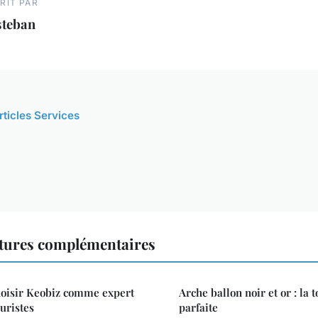
RIT PAR
steban
rticles Services
ctures complémentaires
hoisir Keobiz comme expert
Arche ballon noir et or : la 
uristes
parfaite