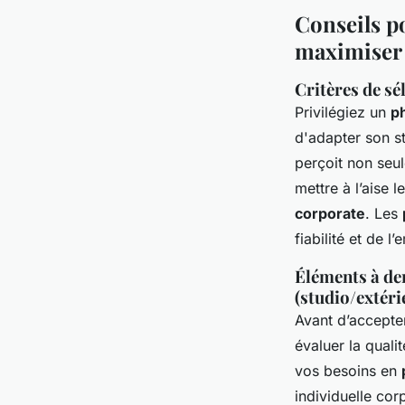
Conseils p
maximiser 
Critères de sé
Privilégiez un
p
d'adapter son st
perçoit non seu
mettre à l’aise 
corporate
. Les
fiabilité et de 
Éléments à dem
(studio/extéri
Avant d’accepte
évaluer la quali
vos besoins en
individuelle cor