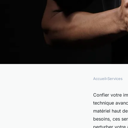
Accueil
›
Services
SERVICES
Photographe corpora
Confier votre im
technique avancé
image, notre expert
matériel haut de
besoins, ces ser
perturber votre