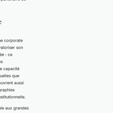
e
he corporate
aloriser son
ée : ce
es
te capacité
uelles que
couvrent aussi
graphies
titutionnelle.
ale aux grandes