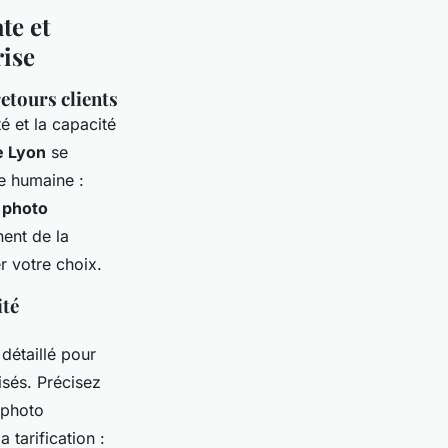
te et
rise
retours clients
é et la capacité
e Lyon
se
e humaine :
 photo
ent de la
r votre choix.
ité
détaillé pour
isés. Précisez
 photo
 tarification :