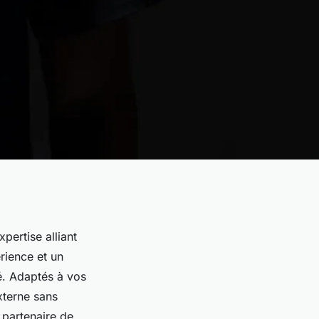
pertise alliant
rience et un
é. Adaptés à vos
xterne sans
 partenaire de