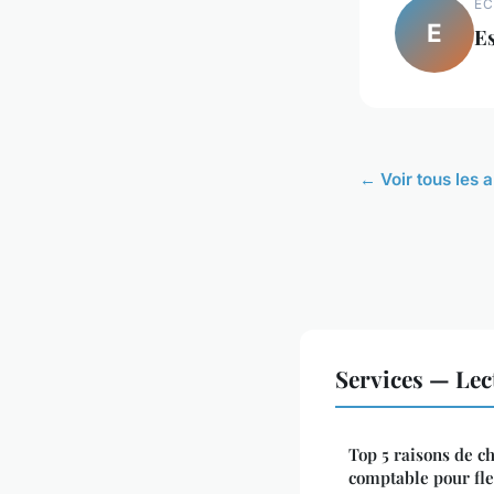
EC
E
E
← Voir tous les a
Services — Le
Top 5 raisons de c
comptable pour fle