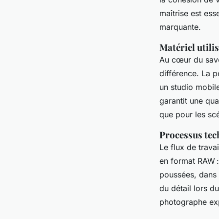
maîtrise est ess
marquante.
Matériel utili
Au cœur du savo
différence. La p
un studio mobil
garantit une qua
que pour les sc
Processus tech
Le flux de trava
en format RAW :
poussées, dans l
du détail lors d
photographe exp