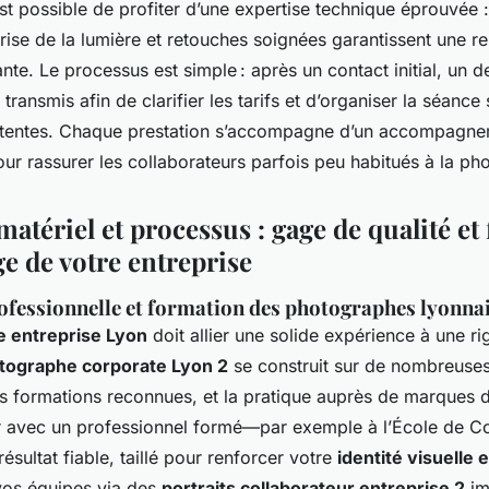
 est possible de profiter d’une expertise technique éprouvée :
ise de la lumière et retouches soignées garantissent une re
ante. Le processus est simple : après un contact initial, un d
transmis afin de clarifier les tarifs et d’organiser la séance 
attentes. Chaque prestation s’accompagne d’un accompagn
ur rassurer les collaborateurs parfois peu habitués à la ph
matériel et processus : gage de qualité et f
e de votre entreprise
ofessionnelle et formation des photographes lyonna
 entreprise Lyon
doit allier une solide expérience à une rig
tographe corporate Lyon 2
se construit sur de nombreuse
es formations reconnues, et la pratique auprès de marques 
er avec un professionnel formé—par exemple à l’École de
résultat fiable, taillé pour renforcer votre
identité visuelle 
vos équipes via des
portraits collaborateur entreprise 2
im