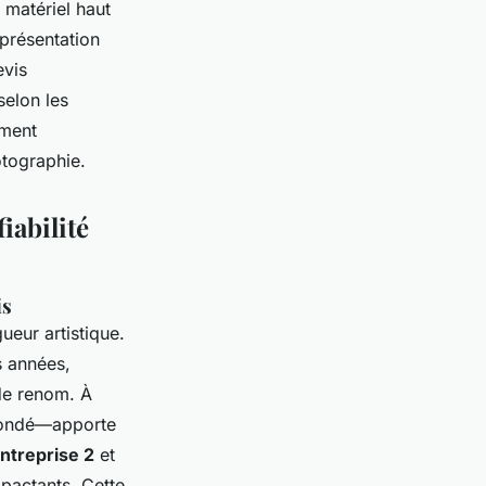
 matériel haut
présentation
evis
selon les
ement
otographie.
iabilité
is
ueur artistique.
s années,
de renom. À
 Condé—apporte
entreprise 2
et
pactants. Cette