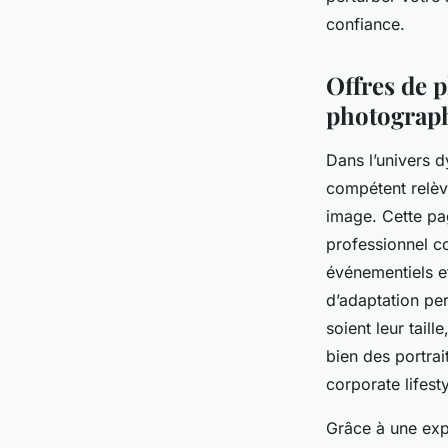
Esteban
•
23 octobre 2025
•
4 min de lecture
confiance.
Offres de p
photograph
Dans l’univers 
compétent relèv
image. Cette p
professionnel c
événementiels et
d’adaptation pe
soient leur taill
bien des portra
corporate lifest
Grâce à une exp